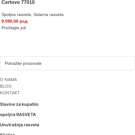
Certovo 77010
Spoljna rasveta
,
Solarna rasveta
9.590,00
рсд
Pročitajte još
O NAMA
BLOG
KONTAKT
Slavine za kupatilo
spoljna RASVETA
Unutrašnja rasveta
Sijalice