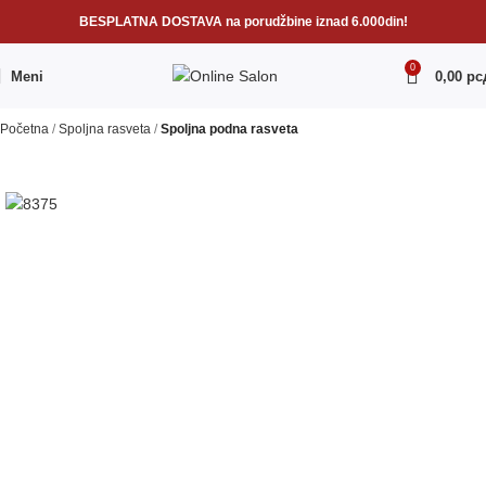
BESPLATNA DOSTAVA na porudžbine iznad 6.000din!
0
Meni
0,00
рс
Početna
Spoljna rasveta
Spoljna podna rasveta