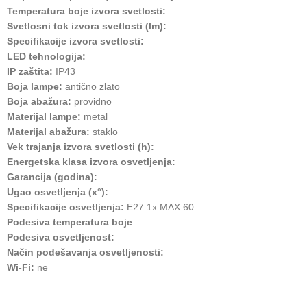
Temperatura boje izvora svetlosti:
Svetlosni tok izvora svetlosti (lm):
Specifikacije izvora svetlosti:
LED tehnologija:
IP zaštita:
IP43
Boja lampe:
antično zlato
Boja abažura:
providno
Materijal lampe:
metal
Materijal abažura:
staklo
Vek trajanja izvora svetlosti (h):
Energetska klasa izvora osvetljenja:
Garancija (godina):
Ugao osvetljenja (x°):
Specifikacije osvetljenja:
E27 1x MAX 60
Podesiva temperatura boje
:
Podesiva osvetljenost:
Način podešavanja osvetljenosti:
Wi-Fi:
ne