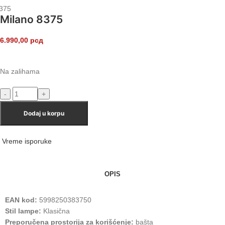
375
Milano 8375
6.990,00
рсд
Na zalihama
Dodaj u korpu
Vreme isporuke
OPIS
EAN kod:
5998250383750
Stil lampe:
Klasična
Preporučena prostorija za korišćenje:
bašta