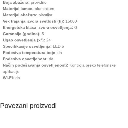
Boja abažura:
providno
Materijal lampe:
aluminijum
Materijal abažura:
plastika
Vek trajanja izvora svetlosti (h):
15000
Energetska klasa izvora osvetljenja:
G
Garancija (godina):
5
Ugao osvetljenja (x°):
24
Specifikacije osvetljenja:
LED 5
Podesiva temperatura boje
: da
Podesiva osvetljenost:
da
Način podešavanja osvetljenosti:
Kontrola preko telefonske
aplikacije
Wi-Fi:
da
Povezani proizvodi