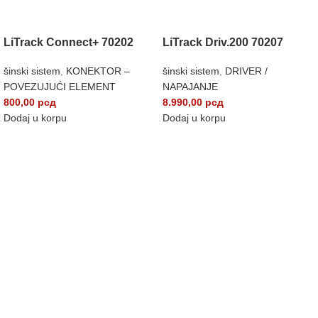
LiTrack Connect+ 70202
LiTrack Driv.200 70207
šinski sistem
,
KONEKTOR –
šinski sistem
,
DRIVER /
POVEZUJUĆI ELEMENT
NAPAJANJE
800,00
рсд
8.990,00
рсд
Dodaj u korpu
Dodaj u korpu