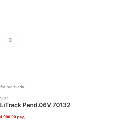
Klikni da uvećaš
ifra proizvoda:
0132
LiTrack Pend.06V 70132
4.990,00
рсд