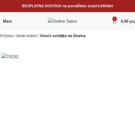
BESPLATNA DOSTAVA na porudžbine iznad 6.000din!
0
Meni
0,00
рс
Početna
šinski sistem
Viseće svetiljke na šinama