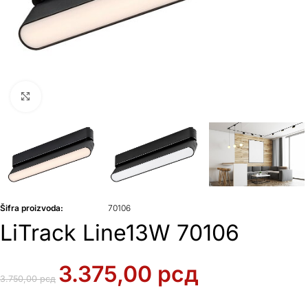
Klikni da uvećaš
Šifra proizvoda:
70106
LiTrack Line13W 70106
3.375,00
рсд
3.750,00
рсд