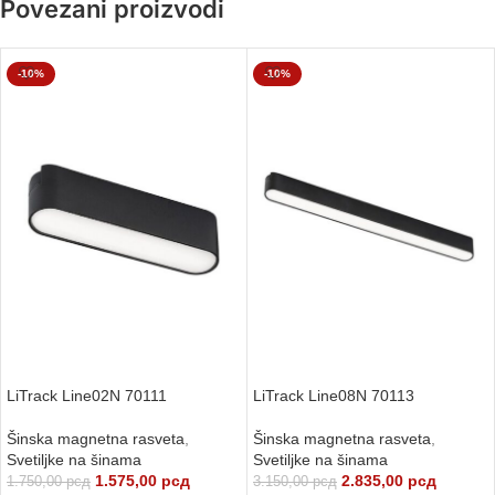
Povezani proizvodi
-10%
-10%
RASPRODATO
LiTrack Line02N 70111
LiTrack Line08N 70113
Šinska magnetna rasveta
,
Šinska magnetna rasveta
,
Svetiljke na šinama
Svetiljke na šinama
1.575,00
рсд
2.835,00
рсд
1.750,00
рсд
3.150,00
рсд