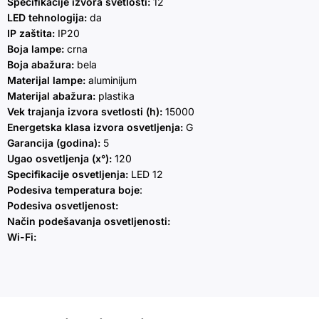
Specifikacije izvora svetlosti:
12
LED tehnologija:
da
IP zaštita:
IP20
Boja lampe:
crna
Boja abažura:
bela
Materijal lampe:
aluminijum
Materijal abažura:
plastika
Vek trajanja izvora svetlosti (h):
15000
Energetska klasa izvora osvetljenja:
G
Garancija (godina):
5
Ugao osvetljenja (x°):
120
Specifikacije osvetljenja:
LED 12
Podesiva temperatura boje
:
Podesiva osvetljenost:
Način podešavanja osvetljenosti:
Wi-Fi: