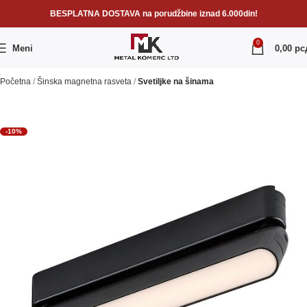
BESPLATNA DOSTAVA na porudžbine iznad 6.000din!
0
Meni
0,00
рс
Početna
Šinska magnetna rasveta
Svetiljke na šinama
-10%