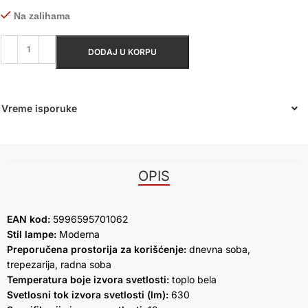
Na zalihama
DODAJ U KORPU
Vreme isporuke
OPIS
EAN kod:
5996595701062
Stil lampe:
Moderna
Preporučena prostorija za korišćenje:
dnevna soba,
trepezarija, radna soba
Temperatura boje izvora svetlosti:
toplo bela
Svetlosni tok izvora svetlosti (lm):
630