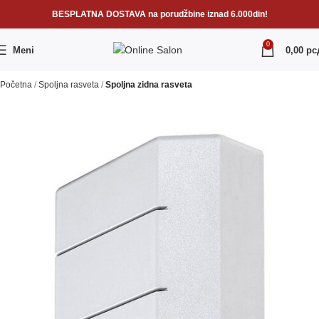
BESPLATNA DOSTAVA na porudžbine iznad 6.000din!
0
Meni
0,00
рс
Početna
Spoljna rasveta
Spoljna zidna rasveta