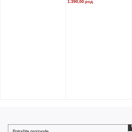
1.390,00
рсд
PROČITAJTE JOŠ
DODAJ U KORPU