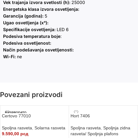
Vek trajanja izvora svetlosti (h):
25000
Energetska klasa izvora osvetljenja:
Garancija (godina):
5
Ugao osvetljenja (x°):
Specifikacije osvetljenja:
LED 6
Podesiva temperatura boje
:
Podesiva osvetljenost:
Način podešavanja osvetljenosti:
Wi-Fi:
ne
Povezani proizvodi
RASPRODATO
Certovo 77010
Hort 7406
Spoljna rasveta
,
Solarna rasveta
Spoljna rasveta
,
Spoljnja zidna
9.590,00
рсд
rasveta/ Spoljnja plafons