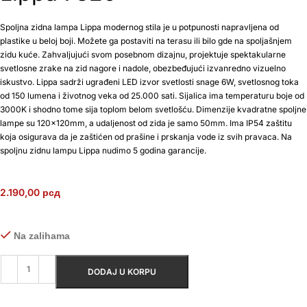
Spoljna zidna lampa Lippa modernog stila je u potpunosti napravljena od
plastike u beloj boji. Možete ga postaviti na terasu ili bilo gde na spoljašnjem
zidu kuće. Zahvaljujući svom posebnom dizajnu, projektuje spektakularne
svetlosne zrake na zid nagore i nadole, obezbeđujući izvanredno vizuelno
iskustvo. Lippa sadrži ugrađeni LED izvor svetlosti snage 6W, svetlosnog toka
od 150 lumena i životnog veka od 25.000 sati. Sijalica ima temperaturu boje od
3000K i shodno tome sija toplom belom svetlošću. Dimenzije kvadratne spoljne
lampe su 120x120mm, a udaljenost od zida je samo 50mm. Ima IP54 zaštitu
koja osigurava da je zaštićen od prašine i prskanja vode iz svih pravaca. Na
spoljnu zidnu lampu Lippa nudimo 5 godina garancije.
2.190,00
рсд
Na zalihama
DODAJ U KORPU