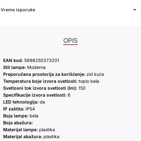
Vreme isporuke
OPIS
EAN kod:
5998250373201
Stil lampe:
Moderna
Preporučena prostorija za korišćenje:
zid kuće
Temperatura boje izvora svetlosti:
toplo bela
Svetlosni tok izvora svetlosti (lm):
150
Specifikacije izvora svetlosti:
6
LED tehnologija:
da
IP zaštita:
IP54
Boja lampe:
bela
Boja abažura:
Materijal lampe:
plastika
Materijal abažura:
plastika