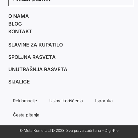
O NAMA
BLOG
KONTAKT
SLAVINE ZA KUPATILO
SPOLJNA RASVETA
UNUTRAŠNJA RASVETA
SIJALICE
Reklamacije
Uslovi korišćenja
Isporuka
Česta pitanja
© MetalKomerc LTD 2023. Sva prava zadržana – Digi-Pie