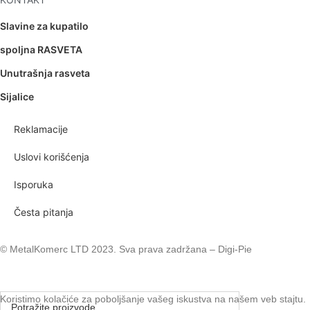
Slavine za kupatilo
spoljna RASVETA
Unutrašnja rasveta
Sijalice
Reklamacije
Uslovi korišćenja
Isporuka
Česta pitanja
© MetalKomerc LTD 2023. Sva prava zadržana – Digi-Pie
Koristimo kolačiće za poboljšanje vašeg iskustva na našem veb stajtu.