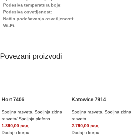
Podesiva temperatura boje
:
Podesiva osvetljenost:
Način podešavanja osvetljenosti:
Wi-Fi:
Povezani proizvodi
Hort 7406
Katowice 7914
Spoljna rasveta
,
Spoljnja zidna
Spoljna rasveta
,
Spoljna zidna
rasveta/ Spoljnja plafons
rasveta
1.390,00
рсд
2.790,00
рсд
Dodaj u korpu
Dodaj u korpu