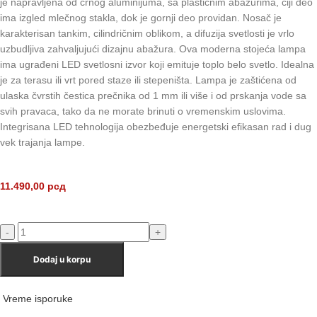
je napravljena od crnog aluminijuma, sa plastičnim abažurima, čiji deo
ima izgled mlečnog stakla, dok je gornji deo providan. Nosač je
karakterisan tankim, cilindričnim oblikom, a difuzija svetlosti je vrlo
uzbudljiva zahvaljujući dizajnu abažura. Ova moderna stojeća lampa
ima ugrađeni LED svetlosni izvor koji emituje toplo belo svetlo. Idealna
je za terasu ili vrt pored staze ili stepeništa. Lampa je zaštićena od
ulaska čvrstih čestica prečnika od 1 mm ili više i od prskanja vode sa
svih pravaca, tako da ne morate brinuti o vremenskim uslovima.
Integrisana LED tehnologija obezbeđuje energetski efikasan rad i dug
vek trajanja lampe.
11.490,00
рсд
Dodaj u korpu
Vreme isporuke