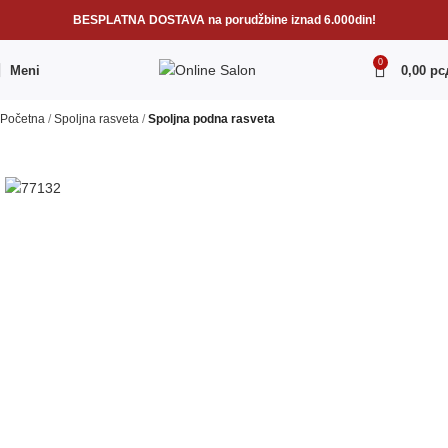
BESPLATNA DOSTAVA na porudžbine iznad 6.000din!
0
Meni
0,00
рс
Početna
Spoljna rasveta
Spoljna podna rasveta