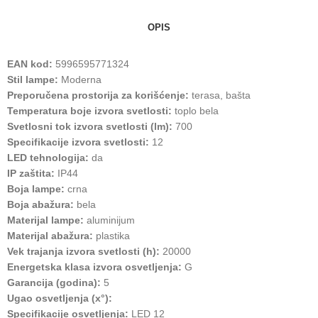
OPIS
EAN kod:
5996595771324
Stil lampe:
Moderna
Preporučena prostorija za korišćenje:
terasa, bašta
Temperatura boje izvora svetlosti:
toplo bela
Svetlosni tok izvora svetlosti (lm):
700
Specifikacije izvora svetlosti:
12
LED tehnologija:
da
IP zaštita:
IP44
Boja lampe:
crna
Boja abažura:
bela
Materijal lampe:
aluminijum
Materijal abažura:
plastika
Vek trajanja izvora svetlosti (h):
20000
Energetska klasa izvora osvetljenja:
G
Garancija (godina):
5
Ugao osvetljenja (x°):
Specifikacije osvetljenja:
LED 12