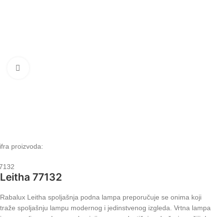
Klikni da uvećaš
ifra proizvoda:
7132
Leitha 77132
Rabalux Leitha spoljašnja podna lampa preporučuje se onima koji
traže spoljašnju lampu modernog i jedinstvenog izgleda. Vrtna lampa