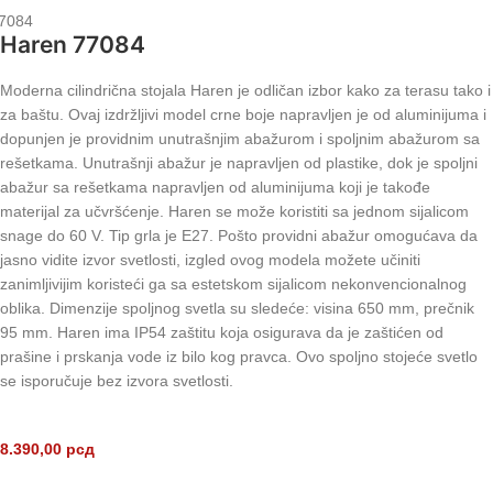
7084
Haren 77084
Moderna cilindrična stojala Haren je odličan izbor kako za terasu tako i
za baštu. Ovaj izdržljivi model crne boje napravljen je od aluminijuma i
dopunjen je providnim unutrašnjim abažurom i spoljnim abažurom sa
rešetkama. Unutrašnji abažur je napravljen od plastike, dok je spoljni
abažur sa rešetkama napravljen od aluminijuma koji je takođe
materijal za učvršćenje. Haren se može koristiti sa jednom sijalicom
snage do 60 V. Tip grla je E27. Pošto providni abažur omogućava da
jasno vidite izvor svetlosti, izgled ovog modela možete učiniti
zanimljivijim koristeći ga sa estetskom sijalicom nekonvencionalnog
oblika. Dimenzije spoljnog svetla su sledeće: visina 650 mm, prečnik
95 mm. Haren ima IP54 zaštitu koja osigurava da je zaštićen od
prašine i prskanja vode iz bilo kog pravca. Ovo spoljno stojeće svetlo
se isporučuje bez izvora svetlosti.
8.390,00
рсд