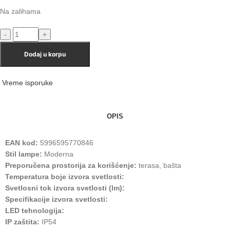
Na zalihama
Dodaj u korpu
Vreme isporuke
OPIS
EAN kod:
5996595770846
Stil lampe:
Moderna
Preporučena prostorija za korišćenje:
terasa, bašta
Temperatura boje izvora svetlosti:
Svetlosni tok izvora svetlosti (lm):
Specifikacije izvora svetlosti:
LED tehnologija:
IP zaštita:
IP54