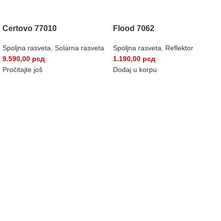
Certovo 77010
Flood 7062
Spoljna rasveta
,
Solarna rasveta
Spoljna rasveta
,
Reflektor
9.590,00
рсд
1.190,00
рсд
Pročitajte još
Dodaj u korpu