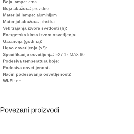
Boja lampe:
crna
Boja abažura:
providno
Materijal lampe:
aluminijum
Materijal abažura:
plastika
Vek trajanja izvora svetlosti (h):
Energetska klasa izvora osvetljenja:
Garancija (godina):
Ugao osvetljenja (x°):
Specifikacije osvetljenja:
E27 1x MAX 60
Podesiva temperatura boje
:
Podesiva osvetljenost:
Način podešavanja osvetljenosti:
Wi-Fi:
ne
Povezani proizvodi
RASPRODATO