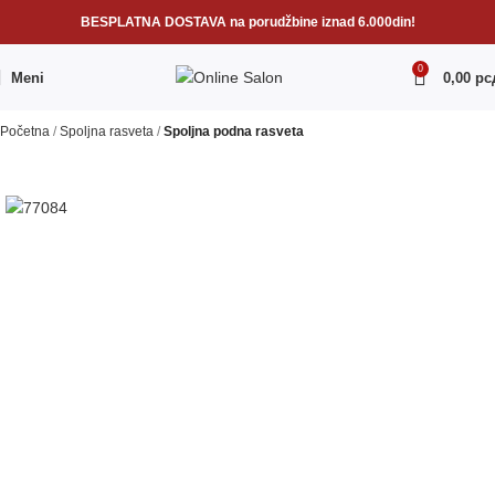
BESPLATNA DOSTAVA na porudžbine iznad 6.000din!
0
Meni
0,00
рс
Početna
Spoljna rasveta
Spoljna podna rasveta