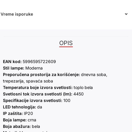
Vreme isporuke
OPIS
EAN kod:
5996595722609
Stil lampe:
Moderna
Preporučena prostorija za korišćenje:
dnevna soba,
trepezarija, spavaća soba
Temperatura boje izvora svetlosti:
toplo bela
Svetlosni tok izvora svetlosti (lm):
4450
Specifikacije izvora svetlosti:
100
LED tehnologija:
da
IP zaštita:
IP20
Boja lampe:
crna
Boja abažura:
bela