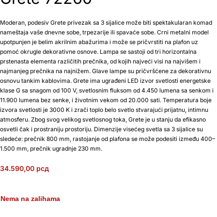
Moderan, podesiv Grete privezak sa 3 sijalice može biti spektakularan komad
nameštaja vaše dnevne sobe, trpezarije ili spavaće sobe. Crni metalni model
upotpunjen je belim akrilnim abažurima i može se pričvrstiti na plafon uz
pomoć okrugle dekorativne osnove. Lampa se sastoji od tri horizontalna
prstenasta elementa različitih prečnika, od kojih najveći visi na najvišem i
najmanjeg prečnika na najnižem. Glave lampe su pričvršćene za dekorativnu
osnovu tankim kablovima. Grete ima ugrađeni LED izvor svetlosti energetske
klase G sa snagom od 100 V, svetlosnim fluksom od 4.450 lumena sa senkom i
11.900 lumena bez senke, i životnim vekom od 20.000 sati. Temperatura boje
izvora svetlosti je 3000 K i zrači toplo belo svetlo stvarajući prijatnu, intimnu
atmosferu. Zbog svog velikog svetlosnog toka, Grete je u stanju da efikasno
osvetli čak i prostraniju prostoriju. Dimenzije visećeg svetla sa 3 sijalice su
sledeće: prečnik 800 mm, rastojanje od plafona se može podesiti između 400–
1.500 mm, prečnik ugradnje 230 mm.
34.590,00
рсд
Nema na zalihama