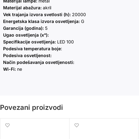
Materijal lampe:
metal
Materijal abažura:
akril
Vek trajanja izvora svetlosti (h):
20000
Energetska klasa izvora osvetljenja:
G
Garancija (godina):
5
Ugao osvetljenja (x°):
Specifikacije osvetljenja:
LED 100
Podesiva temperatura boje
:
Podesiva osvetljenost:
Način podešavanja osvetljenosti:
Wi-Fi:
ne
Povezani proizvodi