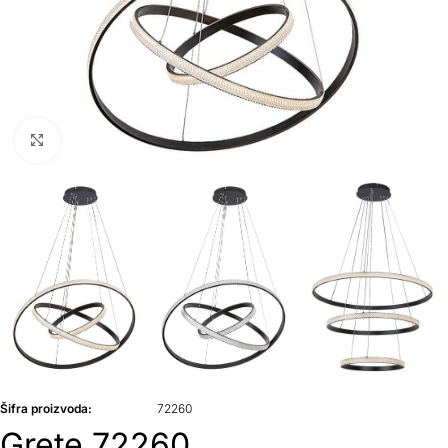
Klikni da uvećaš
Šifra proizvoda:
72260
Grete 72260