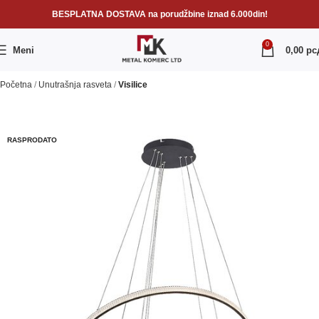
BESPLATNA DOSTAVA na porudžbine iznad 6.000din!
0
Meni
0,00
рс
Početna
Unutrašnja rasveta
Visilice
RASPRODATO