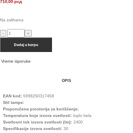
710,00
рсд
Na zalihama
Dodaj u korpu
Vreme isporuke
OPIS
EAN kod:
5998250317458
Stil lampe:
Preporučena prostorija za korišćenje:
Temperatura boje izvora svetlosti:
toplo bela
Svetlosni tok izvora svetlosti (lm):
2400
Specifikacije izvora svetlosti:
30