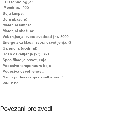
LED tehnologija:
IP zaštita:
IP20
Boja lampe:
Boja abažura:
Materijal lampe:
Materijal abažura:
Vek trajanja izvora svetlosti (h):
8000
Energetska klasa izvora osvetljenja:
G
Garancija (godina):
Ugao osvetljenja (x°):
360
Specifikacije osvetljenja:
Podesiva temperatura boje
:
Podesiva osvetljenost:
Način podešavanja osvetljenosti:
Wi-Fi:
ne
Povezani proizvodi