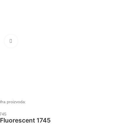
Klikni da uvećaš
ifra proizvoda:
745
Fluorescent 1745