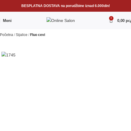
BESPLATNA DOSTAVA na porudžbine iznad 6.000din!
0
Meni
0,00
рс
Početna
Sijalice
Fluo cevi