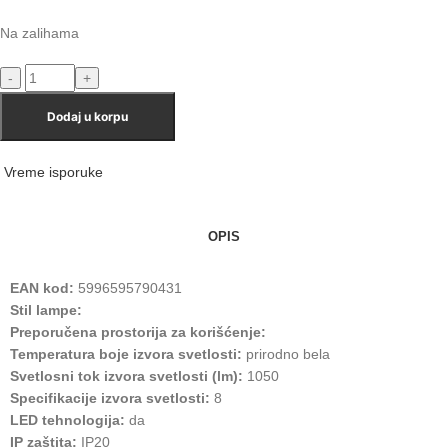
Na zalihama
Dodaj u korpu
Vreme isporuke
OPIS
EAN kod:
5996595790431
Stil lampe:
Preporučena prostorija za korišćenje:
Temperatura boje izvora svetlosti:
prirodno bela
Svetlosni tok izvora svetlosti (lm):
1050
Specifikacije izvora svetlosti:
8
LED tehnologija:
da
IP zaštita:
IP20