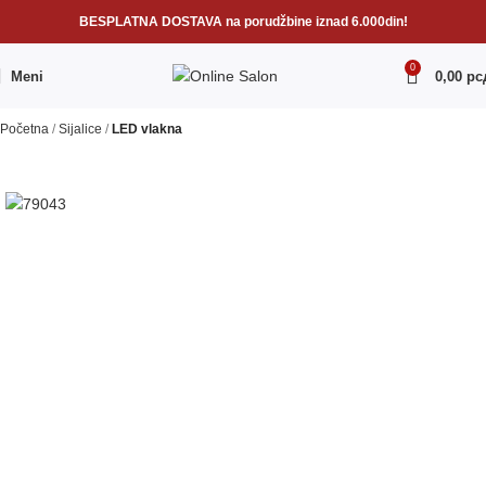
BESPLATNA DOSTAVA na porudžbine iznad 6.000din!
0
Meni
0,00
рс
Početna
Sijalice
LED vlakna