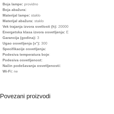
Boja lampe:
providno
Boja abažura:
Materijal lampe:
staklo
Materijal abažura:
staklo
Vek trajanja izvora svetlosti (h):
20000
Energetska klasa izvora osvetljenja:
E
Garancija (godina):
3
Ugao osvetljenja (x°):
300
Specifikacije osvetljenja:
Podesiva temperatura boje
:
Podesiva osvetljenost:
Način podešavanja osvetljenosti:
Wi-Fi:
ne
Povezani proizvodi