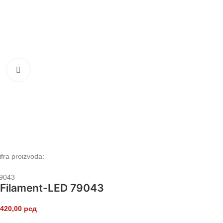
Klikni da uvećaš
ifra proizvoda:
9043
Filament-LED 79043
420,00
рсд