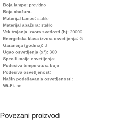
Boja lampe:
providno
Boja abažura:
Materijal lampe:
staklo
Materijal abažura:
staklo
Vek trajanja izvora svetlosti (h):
20000
Energetska klasa izvora osvetljenja:
G
Garancija (godina):
3
Ugao osvetljenja (x°):
300
Specifikacije osvetljenja:
Podesiva temperatura boje
:
Podesiva osvetljenost:
Način podešavanja osvetljenosti:
Wi-Fi:
ne
Povezani proizvodi