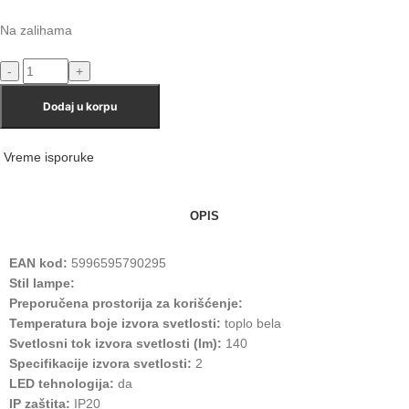
Na zalihama
Dodaj u korpu
Vreme isporuke
OPIS
EAN kod:
5996595790295
Stil lampe:
Preporučena prostorija za korišćenje:
Temperatura boje izvora svetlosti:
toplo bela
Svetlosni tok izvora svetlosti (lm):
140
Specifikacije izvora svetlosti:
2
LED tehnologija:
da
IP zaštita:
IP20