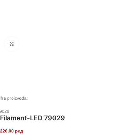
Klikni da uvećaš
ifra proizvoda:
9029
Filament-LED 79029
220,00
рсд