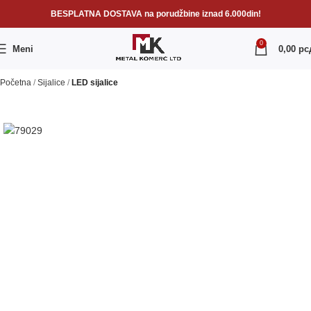
BESPLATNA DOSTAVA na porudžbine iznad 6.000din!
0
Meni
0,00
рс
Početna
Sijalice
LED sijalice