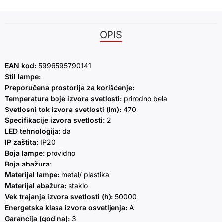
OPIS
EAN kod:
5996595790141
Stil lampe:
Preporučena prostorija za korišćenje:
Temperatura boje izvora svetlosti:
prirodno bela
Svetlosni tok izvora svetlosti (lm):
470
Specifikacije izvora svetlosti:
2
LED tehnologija:
da
IP zaštita:
IP20
Boja lampe:
providno
Boja abažura:
Materijal lampe:
metal/ plastika
Materijal abažura:
staklo
Vek trajanja izvora svetlosti (h):
50000
Energetska klasa izvora osvetljenja:
A
Garancija (godina):
3