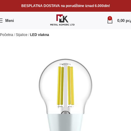
BESPLATNA DOSTAVA na porudžbine iznad 6.000din!
0
Meni
0,00
рс
Početna
Sijalice
LED vlakna