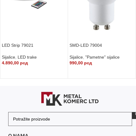
LED Strip 79021
SMD-LED 79004
Sijalice
,
LED trake
Sijalice
,
"Pametne" sijalice
4.890,00
рсд
990,00
рсд
DODAJ U KORPU
DODAJ U KORPU
O NAMA