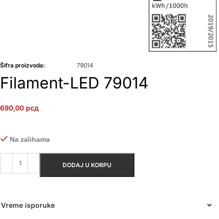
Šifra proizvoda:
79014
Filament-LED 79014
690,00
рсд
Na zalihama
DODAJ U KORPU
Vreme isporuke