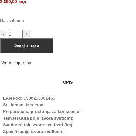
3.690,00
рсд
Na zalihama
Dodaj u korpu
Vreme isporuke
OPIS
EAN kod:
5998250381466
Stil lampe:
Moderna
Preporučena prostorija za korišćenje:
Temperatura boje izvora svetlosti:
Svetlosni tok izvora svetlosti (lm):
Specifikacije izvora svetlosti: