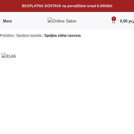
BESPLATNA DOSTAVA na porudžbine iznad 6.000din!
0
Meni
0,00
рс
Početna
Spoljna rasveta
Spoljna zidna rasveta