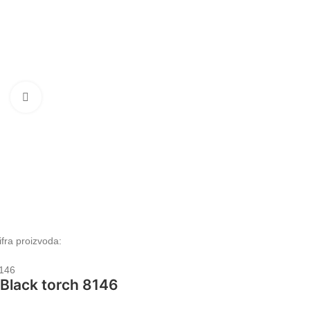
Klikni da uvećaš
ifra proizvoda:
146
Black torch 8146