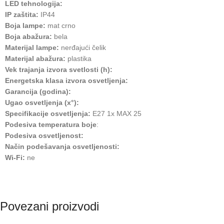
LED tehnologija:
IP zaštita:
IP44
Boja lampe:
mat crno
Boja abažura:
bela
Materijal lampe:
nerđajući čelik
Materijal abažura:
plastika
Vek trajanja izvora svetlosti (h):
Energetska klasa izvora osvetljenja:
Garancija (godina):
Ugao osvetljenja (x°):
Specifikacije osvetljenja:
E27 1x MAX 25
Podesiva temperatura boje
:
Podesiva osvetljenost:
Način podešavanja osvetljenosti:
Wi-Fi:
ne
Povezani proizvodi