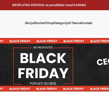
BESPLATNA DOSTAVA na porudžbine iznad 6.000din!
Akcije
Noviteti
Shop
Kategorije
O Nama
Kontakt